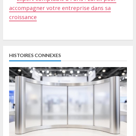
accompagner votre entreprise dans sa
croissance
C
o
HISTOIRES CONNEXES
n
t
i
n
u
e