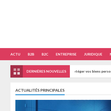
Skip
to
content
ACTU
B2B
B2C
ENTREPRISE
JURIDIQUE
L : la meilleure option pour protéger vos biens personnels grâce à la
DERNIÈRES NOUVELLES
ACTUALITÉS PRINCIPALES