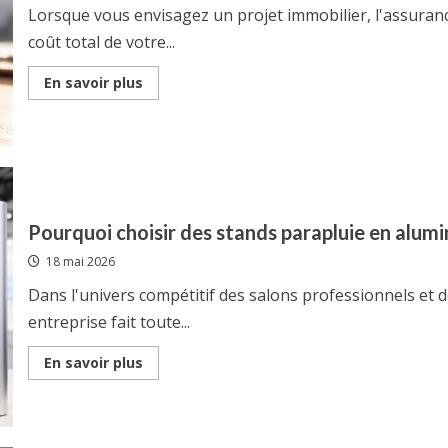
à
Lorsque vous envisagez un projet immobilier, l'assuran
la
responsabilité
coût total de votre...
limitée
Read
En savoir plus
more
about
Comment
choisir
le
bon
courtier
en
assurance
emprunteur
Pourquoi choisir des stands parapluie en alu
pour
optimiser
18 mai 2026
vos
coûts
Dans l'univers compétitif des salons professionnels et d
entreprise fait toute...
Read
En savoir plus
more
about
Pourquoi
choisir
des
stands