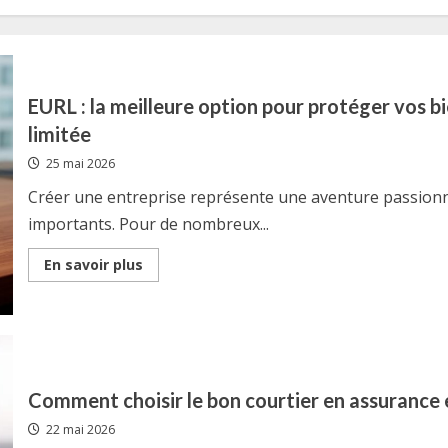
EURL : la meilleure option pour protéger vos bi
limitée
25 mai 2026
Créer une entreprise représente une aventure passionn
importants. Pour de nombreux...
Read
En savoir plus
more
about
EURL
:
la
meilleure
option
pour
protéger
Comment choisir le bon courtier en assurance
vos
biens
22 mai 2026
personnels
grâce