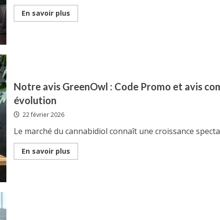
Read
En savoir plus
more
about
Expert
comptable
à
Paris
:
Eurex
pour
accompagner
Notre avis GreenOwl : Code Promo et avis com
votre
entreprise
évolution
dans
sa
22 février 2026
croissance
Le marché du cannabidiol connaît une croissance spectacu
Read
En savoir plus
more
about
Notre
avis
GreenOwl
:
Code
Promo
et
avis