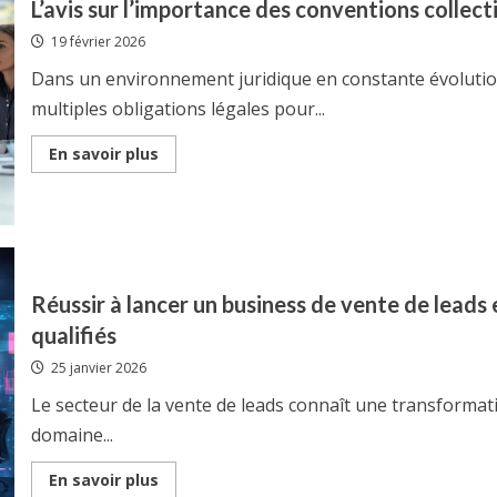
L’avis sur l’importance des conventions collec
complet
Green
19 février 2026
Owl
dans
un
Dans un environnement juridique en constante évolutio
secteur
en
multiples obligations légales pour...
pleine
évolution
Read
En savoir plus
more
about
L’avis
sur
l’importance
des
conventions
collectives
pour
Réussir à lancer un business de vente de leads 
la
conformité
qualifiés
des
entreprises
25 janvier 2026
Le secteur de la vente de leads connaît une transformat
domaine...
Read
En savoir plus
more