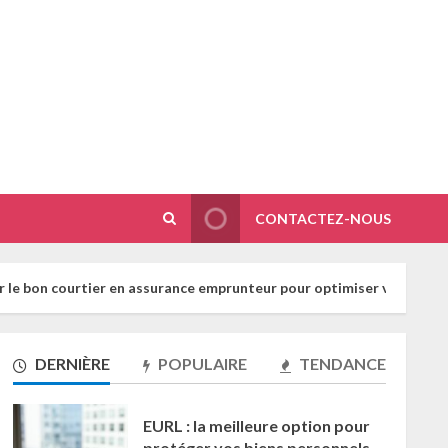
CONTACTEZ-NOUS
r en assurance emprunteur pour optimiser vos coûts
P
DERNIÈRE
POPULAIRE
TENDANCE
EURL : la meilleure option pour
protéger vos biens personnels