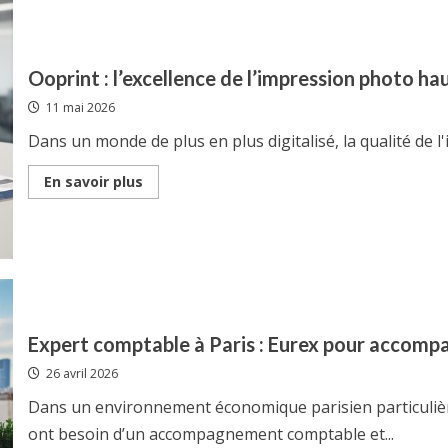
parapluie
en
aluminium
pour
vos
Ooprint : l’excellence de l’impression photo hau
événements
11 mai 2026
Dans un monde de plus en plus digitalisé, la qualité de l
Read
En savoir plus
more
about
Ooprint
:
l’excellence
de
l’impression
photo
haute
qualité
à
Expert comptable à Paris : Eurex pour accompa
portée
de
26 avril 2026
clic
Dans un environnement économique parisien particulièr
ont besoin d’un accompagnement comptable et...