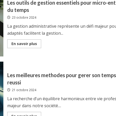
Les outils de gestion essentiels pour micro-ent
en
2025
du temps
:
le
23 octobre 2024
boom
des
services
La gestion administrative représente un défi majeur po
de
collaboration
adaptés facilitent la gestion...
numerique
Read
En savoir plus
more
about
Les
outils
de
gestion
essentiels
pour
Les meilleures methodes pour gerer son temps :
micro-
entrepreneurs
reussi
:
De
21 octobre 2024
la
comptabilite
a
La recherche d’un équilibre harmonieux entre vie profe
la
gestion
majeur dans notre société....
du
temps
Read