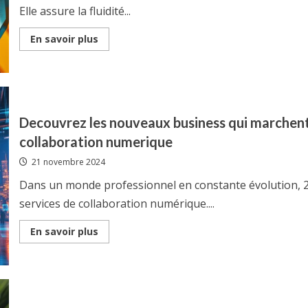
cyberattaques
Elle assure la fluidité...
Read
En savoir plus
more
about
Empreinte
bancaire
:
les
5
meilleures
Decouvrez les nouveaux business qui marchent
sources
d’information
collaboration numerique
pour
maitriser
21 novembre 2024
son
fonctionnement
Dans un monde professionnel en constante évolution,
services de collaboration numérique....
Read
En savoir plus
more
about
Decouvrez
les
nouveaux
business
qui
marchent