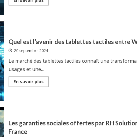
En savoir plus
more
about
Les
meilleures
methodes
pour
gerer
son
temps
Quel est l’avenir des tablettes tactiles entre
:
7
20 septembre 2024
astuces
pour
un
Le marché des tablettes tactiles connaît une transforma
equilibre
vie
usages et une...
pro-
perso
reussi
Read
En savoir plus
more
about
Quel
est
l’avenir
des
tablettes
tactiles
entre
Les garanties sociales offertes par RH Solution
Windows,
iPadOS
France
et
Android