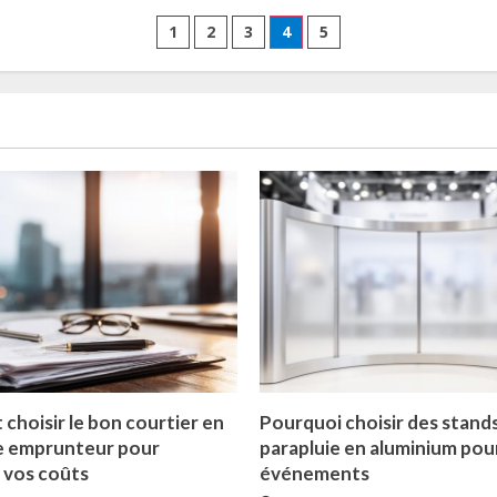
lors
Pagination
de
1
2
3
4
5
la
creation
des
de
site
e-
publications
commerce
:
les
meilleures
pratiques
2024
hoisir le bon courtier en
Pourquoi choisir des stand
e emprunteur pour
parapluie en aluminium pou
 vos coûts
événements