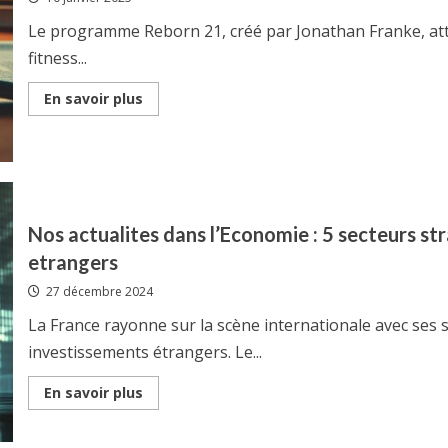
Le programme Reborn 21, créé par Jonathan Franke, atti
fitness...
Read
En savoir plus
more
about
Reborn
21
arnaque
:
Une
enquete
approfondie
Nos actualites dans l’Economie : 5 secteurs st
sur
les
etrangers
methodes
de
27 décembre 2024
Jonathan
Franke
La France rayonne sur la scène internationale avec ses s
investissements étrangers. Le...
Read
En savoir plus
more
about
Nos
actualites