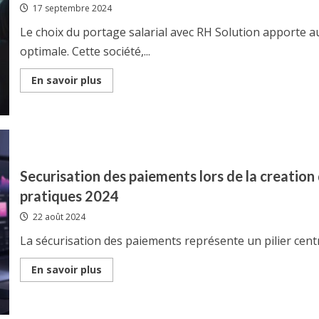
17 septembre 2024
?
Le choix du portage salarial avec RH Solution apporte 
optimale. Cette société,...
Read
En savoir plus
more
about
Les
garanties
sociales
offertes
par
RH
Solution,
Securisation des paiements lors de la creation 
le
reseau
pratiques 2024
du
portage
22 août 2024
salarial
partout
en
La sécurisation des paiements représente un pilier centr
France
Read
En savoir plus
more
about
Securisation
des
paiements