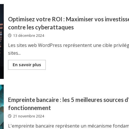
dans
l’Economie
:
5
Optimisez votre ROI : Maximiser vos investi
secteurs
strategiques
contre les cyberattaques
qui
attirent
13 décembre 2024
les
investissements
etrangers
Les sites web WordPress représentent une cible privilég
sites...
Read
En savoir plus
more
about
Optimisez
votre
ROI
:
Maximiser
vos
Empreinte bancaire : les 5 meilleures sources 
investissements
avec
fonctionnement
un
theme
21 novembre 2024
WordPress
blinde
contre
L'empreinte bancaire représente un mécanisme fondamen
les